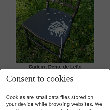
Cadeira Dente de Leão
madeira e tinta
Consent to cookies
A 86 cm x L 42 cm x P 46 cm
35,00 €
Cookies are small data files stored on
your device while browsing websites. We