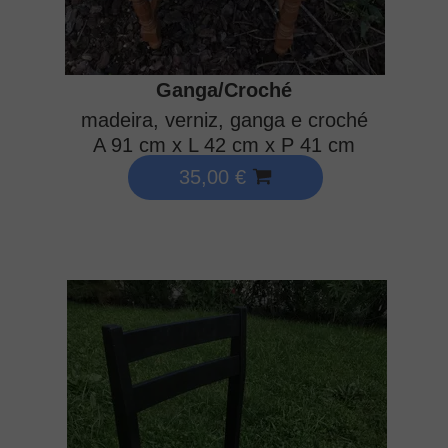
Ganga/Croché
madeira, verniz, ganga e croché
A 91 cm x L 42 cm x P 41 cm
35,00 €