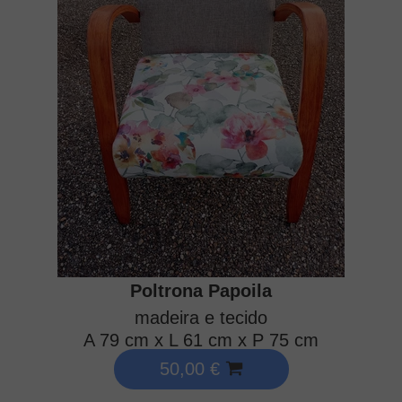
Poltrona Papoila
madeira e tecido
A 79 cm x L 61 cm x P 75 cm
50,00 €